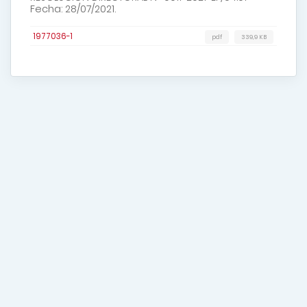
Fecha: 28/07/2021.
1977036-1
pdf
339,9 KB