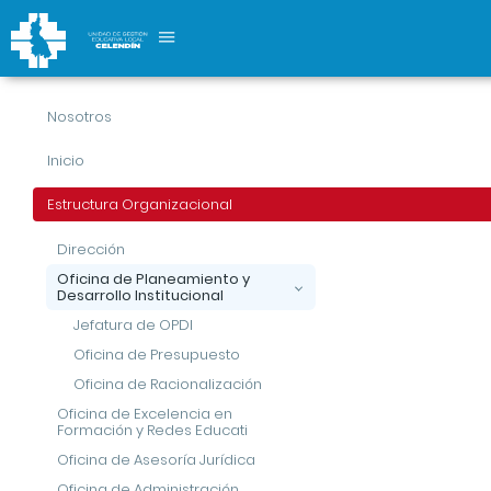
Oficina de Planeamiento y Desarrollo
Nosotros
Institucional
Inicio
Estructura Organizacional
Oficina de Planeamiento y Desarrollo Institucional
Estructura Organizacional
Dirección
Oficina de Planeamiento y
Desarrollo Institucional
Jefatura de OPDI
Oficina de Presupuesto
Oficina de Racionalización
Oficina de Excelencia en
Formación y Redes Educati
Oficina de Asesoría Jurídica
Oficina de Administración