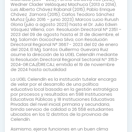
Wedner Clader Velásquez Machuca (2013 a 2014),
Luis Alberto Chávez Rabanal (2015), Pablo Enrique
Chávez Zamora (2015), Carlos Teodoro Sánchez
Muñoz (julio 2016 – junio 2023), Marcos Lucio Rurush
Gloria (julio a agosto 2023) hasta el Dr. Julio Edwin
Vásquez Villena, con Resolución Directoral N° 2351 –
2023 del 09 de agosto hasta el 31 de diciembre, el
Mg. Salomón Goicochea Silva, con Resolución
Directoral Regional N° 3667 - 2023 del 02 de enero
del 2024,
El Mg. Santos Guillermo Guevara Ruiz
asume la dirección de la UGEL Celendín mediante
la Resolución Directoral Regional Sectorial N.º 3153-
2024-GR.CAJ/DRE.CAJ, emitida el 19 de noviembre
de 2024 hasta actualidad
La UGEL Celendín es la institución tutelar encarga
de velar por el desarrollo de una política
educativa local basada en la gestión estratégica
por procesos y resultados en 598 Instituciones
Educativas Públicas y 18 Instituciones Educativas
Privadas del nivel inicial, primaria y secundaria,
brinda servicio de calidad a 26 558 estudiantes
ubicados en los 12 distritos de la provincia de
Celendín.
Asimismo, ejerce funciones en un buen clima