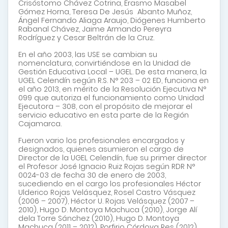
Crisóstomo Chávez Cotrina, Erasmo Masabel
Gómez Horna, Teresa De Jesús Abanto Muñoz,
Ángel Fernando Aliaga Araujo, Diógenes Humberto
Rabanal Chávez, Jaime Armando Pereyra
Rodríguez y Cesar Beltrán de la Cruz.
En el año 2003, las USE se cambian su
nomenclatura, convirtiéndose en la Unidad de
Gestión Educativa Local – UGEL. De esta manera, la
UGEL Celendín según R.S. N° 203 – 02 ED, funciona en
el año 2013, en mérito de la Resolución Ejecutiva N°
099 que autoriza el funcionamiento como Unidad
Ejecutora – 308, con el propósito de mejorar el
servicio educativo en esta parte de la Región
Cajamarca.
Fueron vario los profesionales encargados y
designados, quienes asumieron el cargo de
Director de la UGEL Celendín, fue su primer director
el Profesor José Ignacio Ruiz Rojas según RDR N°
0024-03 de fecha 30 de enero de 2003,
sucediendo en el cargo los profesionales Héctor
Ulderico Rojas Velásquez, Rosel Castro Vásquez
(2006 – 2007), Héctor U. Rojas Velásquez (2007 –
2010), Hugo D. Montoya Machuca (2010), Jorge Alí
dela Torre Sánchez (2010), Hugo D. Montoya
Machuca (2011 – 2012), Porfirio Córdova Res (2012),