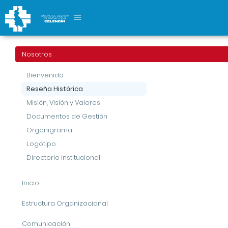
Reseña Histórica
Nosotros
Nosotros
Reseña Histórica
Bienvenida
Reseña Histórica
Misión, Visión y Valores
Documentos de Gestión
Organigrama
Logotipo
Directorio Institucional
Inicio
Estructura Organizacional
Comunicación