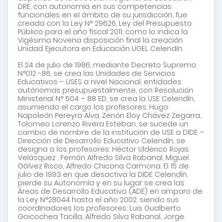
DRE, con autonomía en sus competencias
funcionales en el ámbito de su jurisdicción, fue
creada con la Ley N° 29626, Ley del Presupuesto
Público para el año fiscal 2011, como lo indica la
Vigésima Novena disposición final la creación
Unidad Ejecutora en Educación UGEL Celendín.
El 24 de julio de 1986, mediante Decreto Supremo
N°012 -86, se crea las Unidades de Servicios
Educativos – USES a nivel Nacional, entidades
autónomas presupuestalmente, con Resolución
Ministerial N° 504 – 88 ED, se crea la USE Celendín,
asumiendo el cargo los profesores: Hugo
Napoleón Pereyra Alva, Zenón Eloy Chávez Zegarra,
Tolomeo Lorenzo Rivera Esteban, se sucede un
cambio de nombre de la institución de USE a DIDE –
Dirección de Desarrollo Educativo Celendín, se
designa a los profesores: Héctor Ulderico Rojas
Velásquez , Fernán Alfredo Silva Rabanal, Miguel
Gálvez Risco, Alfredo Chicona Carmona. El 15 de
julio de 1993 en que desactiva la DIDE Celendín,
pierde su Autonomía y en su lugar se crea las
Áreas de Desarrollo Educativo (ADE) en amparo de
la Ley N°28044 hasta el año 2002, siendo sus
coordinadores los profesores: Luis Gualberto
Goicochea Tacilla, Alfredo Silva Rabanal, Jorge